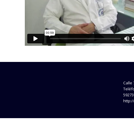
Calle 
Teléf
59273
http:
Todos los D