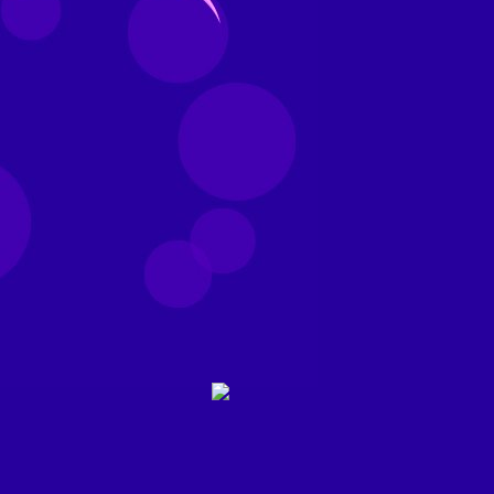
REF. 12002
REF. 11045
TACADOS, LINEA
DESTACADOS, LINEA
FEMENINA
FEMENINA