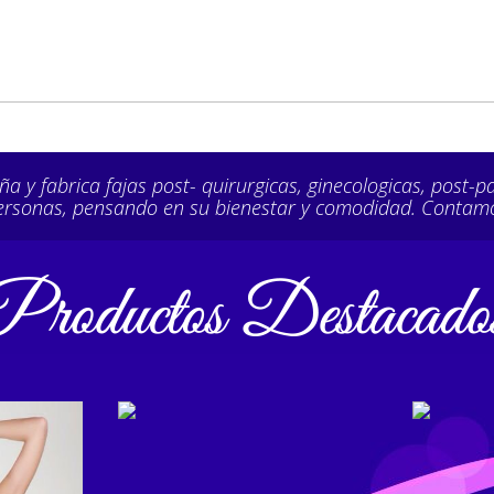
y fabrica fajas post- quirurgicas, ginecologicas, post-pa
rsonas, pensando en su bienestar y comodidad. Contamos 
REF. 15002
DESTACADOS, LINEA
DES
FEMENINA