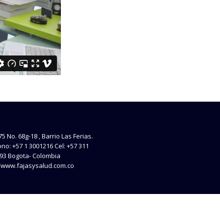
75 No. 68g-18 , Barrio Las Ferias.
ono: +57 1 3001216 Cel: +57 311
93 Bogota- Colombia
//www.fajasysalud.com.co
AventonCreati
erechos Reservados Fajas y Salud, 2014 Diseñado por