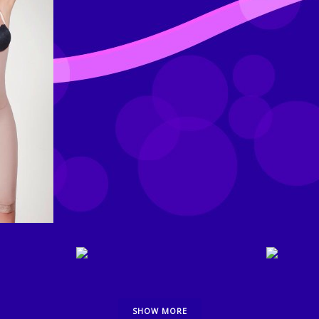
INEA
REF. 12006
INEA
DESTACADOS, LINEA
DES
FEMENINA
SHOW MORE